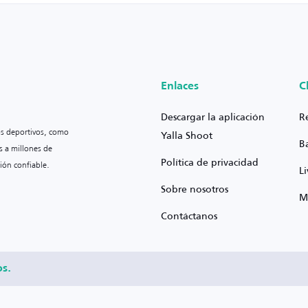
Enlaces
C
Descargar la aplicación
R
os deportivos, como
Yalla Shoot
B
s a millones de
Política de privacidad
ión confiable.
L
Sobre nosotros
M
Contáctanos
os.