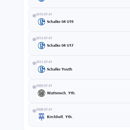
2015-07-01
Schalke 04 U19
2013-07-01
Schalke 04 U17
2011-07-01
Schalke Youth
2009-07-01
Wattensch. Yth.
2008-07-01
Kirchhell. Yth.