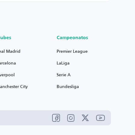
lubes
Campeonatos
eal Madrid
Premier League
arcelona
LaLiga
iverpool
Serie A
anchester City
Bundesliga