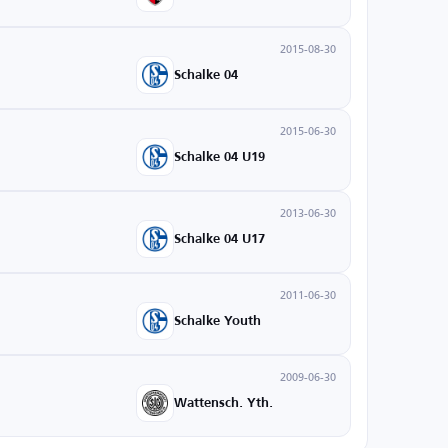
2015-08-30
Schalke 04
2015-06-30
Schalke 04 U19
2013-06-30
Schalke 04 U17
2011-06-30
Schalke Youth
2009-06-30
Wattensch. Yth.