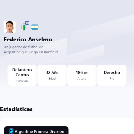
30
Federico Anselmo
Un jugador de fútbol de
Argentina que juega en Banfield
Delantero
32
186
Derecho
Año
cm
Centro
Edad
Altura
Pie
Posición
Estadísticas
Argentine Primera División