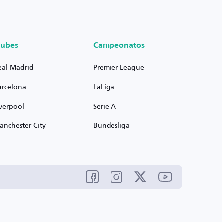
lubes
Campeonatos
eal Madrid
Premier League
arcelona
LaLiga
iverpool
Serie A
anchester City
Bundesliga