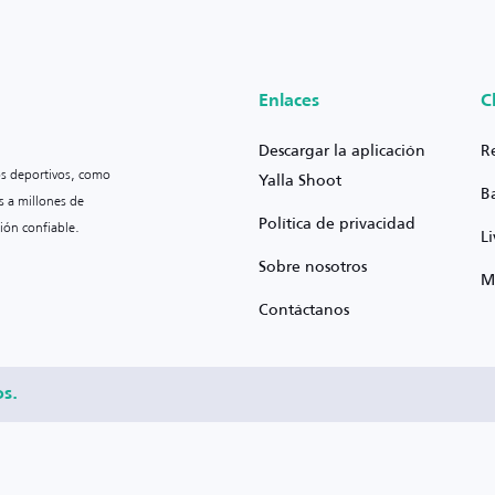
Enlaces
C
Descargar la aplicación
R
os deportivos, como
Yalla Shoot
B
s a millones de
Política de privacidad
ión confiable.
L
Sobre nosotros
M
Contáctanos
os.