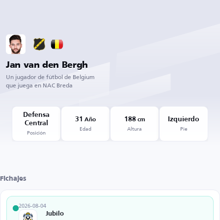
Jan van den Bergh
Un jugador de fútbol de Belgium
que juega en NAC Breda
Defensa
31
188
Izquierdo
Año
cm
Central
Edad
Altura
Pie
Posición
Fichajes
2026-08-04
Jubilo