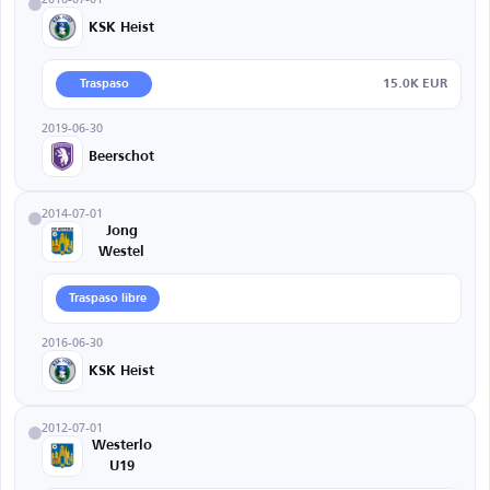
KSK Heist
15.0K EUR
Traspaso
2019-06-30
Beerschot
2014-07-01
Jong
Westel
Traspaso libre
2016-06-30
KSK Heist
2012-07-01
Westerlo
U19