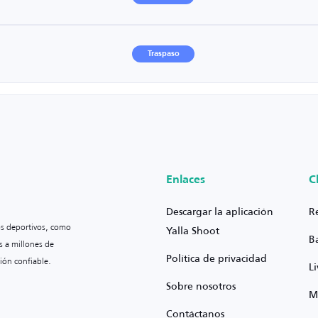
Traspaso
Enlaces
C
Descargar la aplicación
R
os deportivos, como
Yalla Shoot
B
s a millones de
Política de privacidad
ión confiable.
L
Sobre nosotros
M
Contáctanos