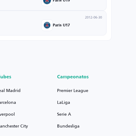
Paris U19
2012-06-30
Paris U17
lubes
Campeonatos
eal Madrid
Premier League
arcelona
LaLiga
iverpool
Serie A
anchester City
Bundesliga