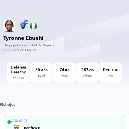
24
Tyronne Ebuehi
Un jugador de fútbol de Nigeria
que juega en Empoli
Defensa
30
74
187
Derecho
Año
Kg
cm
Derecho
Edad
Peso
Altura
Pie
Posición
Fichajes
2022-07-05
Benfica B