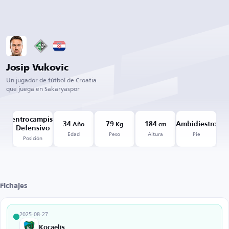
Josip Vukovic
Un jugador de fútbol de Croatia
que juega en Sakaryaspor
Centrocampista
34
79
184
Ambidiestro
Año
Kg
cm
Defensivo
Edad
Peso
Altura
Pie
Posición
Fichajes
2025-08-27
Kocaelispor