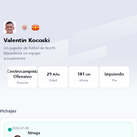
Valentin Kocoski
Un jugador de fútbol de North
Macedonia sin equipo
actualmente
Centrocampista
29
181
Izquierdo
Año
cm
Ofensivo
Edad
Altura
Pie
Posición
Fichajes
2026-07-08
Struga