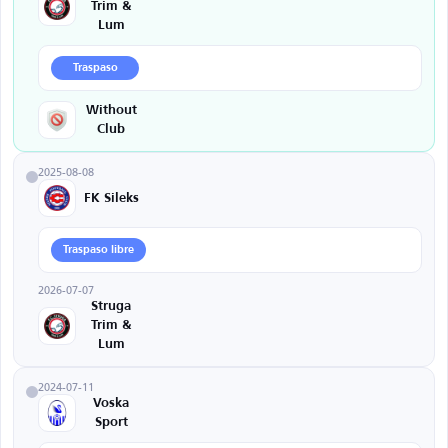
Trim &
Lum
Traspaso
Without
Club
2025-08-08
FK Sileks
Traspaso libre
2026-07-07
Struga
Trim &
Lum
2024-07-11
Voska
Sport