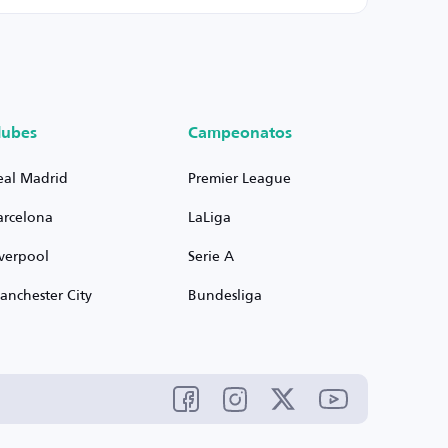
lubes
Campeonatos
eal Madrid
Premier League
arcelona
LaLiga
iverpool
Serie A
anchester City
Bundesliga