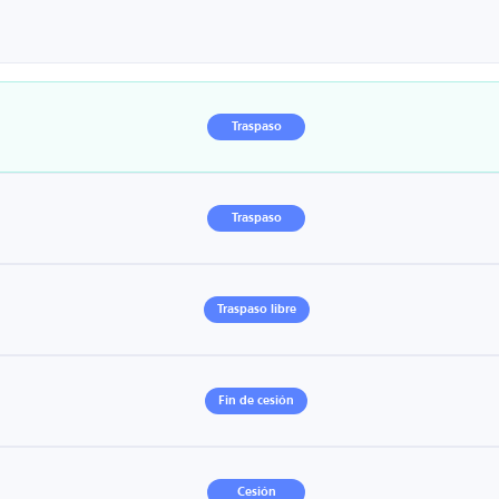
Traspaso
Traspaso
Traspaso libre
Fin de cesión
Cesión