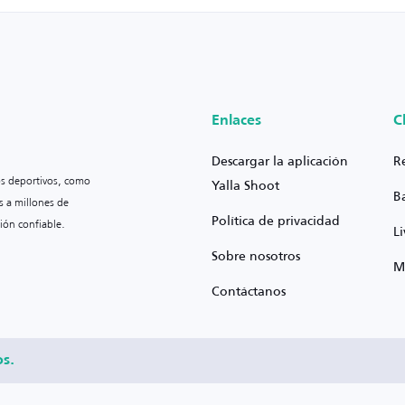
Enlaces
C
Descargar la aplicación
R
os deportivos, como
Yalla Shoot
B
s a millones de
Política de privacidad
ión confiable.
L
Sobre nosotros
M
Contáctanos
os.