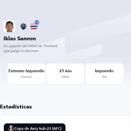
18
Iklas Sanron
Un jugador de fútbol de Thailand
que juega en Buriram
Extremo Izquierdo
21
Izquierdo
Año
Posición
Edad
Pie
Estadísticas
Copa de Asia Sub-23 (AFC)