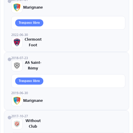
Marignane
Traspaso libre
2022-06-30
Clermont
Foot
2018-07-23
AS Saint-
Rémy
Traspaso libre
2019-06-30
Marignane
2017-10-27
Without
Club