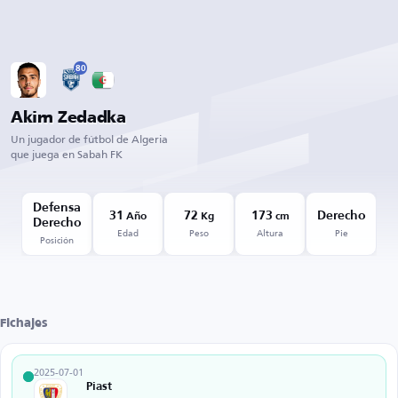
80
Akim Zedadka
Un jugador de fútbol de Algeria
que juega en Sabah FK
Defensa
31
72
173
Derecho
Año
Kg
cm
Derecho
Edad
Peso
Altura
Pie
Posición
Fichajes
2025-07-01
Piast