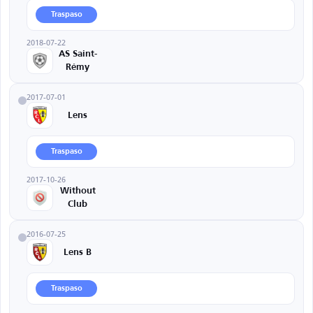
Traspaso
2018-07-22
AS Saint-
Rémy
2017-07-01
Lens
Traspaso
2017-10-26
Without
Club
2016-07-25
Lens B
Traspaso