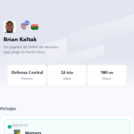
45
Brian Kaltak
Un jugador de fútbol de Vanuatu
que juega en Perth Glory
Defensa Central
32
180
Año
cm
Posición
Edad
Altura
Fichajes
2025-07-01
Mariners