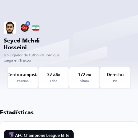
6
Seyed Mehdi
Hosseini
Un jugador de fútbol de Iran que
juega en Tractor
Centrocampista
32
172
Derecho
Año
cm
Posición
Edad
Altura
Pie
Estadísticas
AFC Champions League Elite