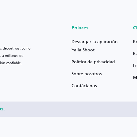
Enlaces
C
Descargar la aplicación
R
os deportivos, como
Yalla Shoot
B
s a millones de
Política de privacidad
ión confiable.
L
Sobre nosotros
M
Contáctanos
os.