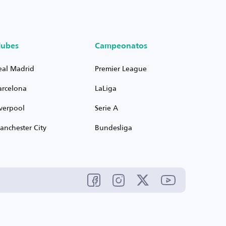
lubes
Campeonatos
eal Madrid
Premier League
arcelona
LaLiga
iverpool
Serie A
anchester City
Bundesliga