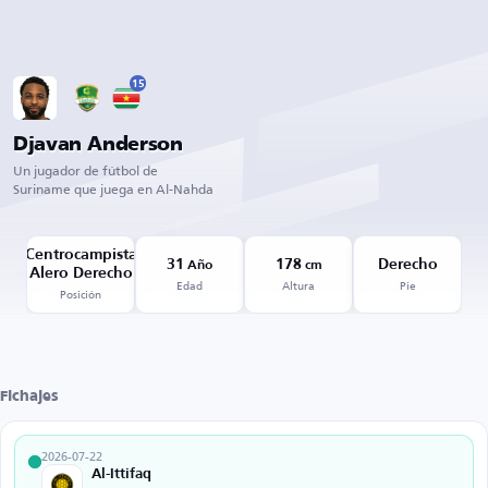
15
Djavan Anderson
Un jugador de fútbol de
Suriname que juega en Al-Nahda
Centrocampista
31
178
Derecho
Año
cm
Alero Derecho
Edad
Altura
Pie
Posición
Fichajes
2026-07-22
Al-Ittifaq