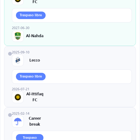
FC
Traspaso libre
2027-06-30
Al-Nahda
2025-09-10
Lecco
Traspaso libre
2026-07-21
Al-Ittifaq
FC
2025-02-14
Career
break
Traspaso