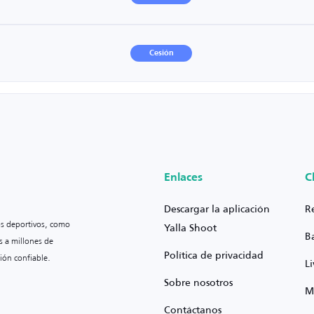
Cesión
Enlaces
C
Descargar la aplicación
R
os deportivos, como
Yalla Shoot
B
s a millones de
Política de privacidad
ión confiable.
L
Sobre nosotros
M
Contáctanos