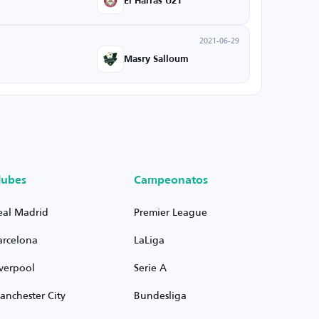
El Harras U21
2021-06-29
Masry Salloum
lubes
Campeonatos
eal Madrid
Premier League
arcelona
LaLiga
iverpool
Serie A
anchester City
Bundesliga