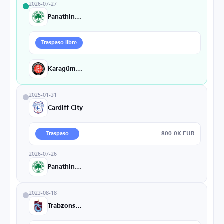
2026-07-27
Panathinaikos
Traspaso libre
Karagümrük
2025-01-31
Cardiff City
800.0K EUR
Traspaso
2026-07-26
Panathinaikos
2023-08-18
Trabzonspor