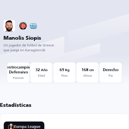
Manolis Siopis
Un jugador de fútbol de Greece
que juega en Karagümrük
Centrocampista
32
69
168
Derecho
Año
Kg
cm
Defensivo
Edad
Peso
Altura
Pie
Posición
Estadísticas
Europa League