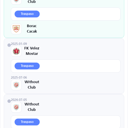
Club
Traspaso
Borac
Cacak
2025-01-09
FK Velez
Mostar
Traspaso
2025-07-06
Without
Club
2024-07-05
Without
Club
Traspaso