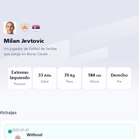
Milan Jevtovic
Un jugador de fútbol de Serbia
que juega en Borac Cacak
Extremo
33
70
184
Derecho
Año
Kg
cm
Izquierdo
Edad
Peso
Altura
Pie
Posición
Fichajes
2025-07-07
Without