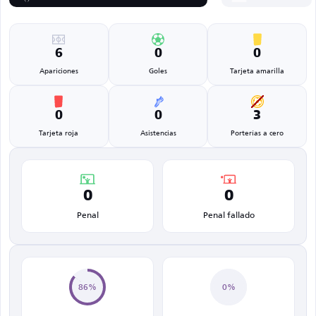
6
0
0
Apariciones
Goles
Tarjeta amarilla
0
0
3
Tarjeta roja
Asistencias
Porterías a cero
0
0
Penal
Penal fallado
86%
0%