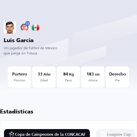
22
Luis Garcia
Un jugador de fútbol de Mexico
que juega en Toluca
Portero
33
84
183
Derecho
Año
Kg
cm
Posición
Edad
Peso
Altura
Pie
Estadísticas
Copa de Campeones de la CONCACAF
Leagues Cup