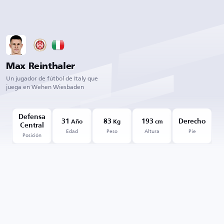
Max Reinthaler
Un jugador de fútbol de Italy que
juega en Wehen Wiesbaden
Defensa
31
83
193
Derecho
Año
Kg
cm
Central
Edad
Peso
Altura
Pie
Posición