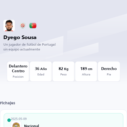
Dyego Sousa
Un jugador de fútbol de Portugal
sin equipo actualmente
Delantero
36
82
189
Derecho
Año
Kg
cm
Centro
Edad
Peso
Altura
Pie
Posición
Fichajes
2025-05-09
Nacional