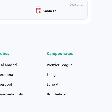
2009-01-01
Santa Fe
lubes
Campeonatos
eal Madrid
Premier League
arcelona
LaLiga
iverpool
Serie A
anchester City
Bundesliga