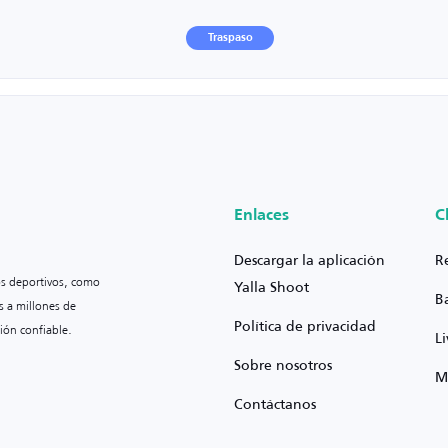
Traspaso
Enlaces
C
Descargar la aplicación
R
os deportivos, como
Yalla Shoot
B
s a millones de
Política de privacidad
ión confiable.
L
Sobre nosotros
M
Contáctanos