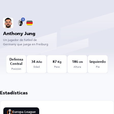
5
Anthony Jung
Un jugador de fútbol de
Germany que juega en Freiburg
Defensa
34
87
186
Izquierdo
Año
Kg
cm
Central
Edad
Peso
Altura
Pie
Posición
Estadísticas
Europa League