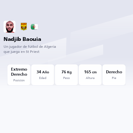
Nadjib Baouia
Un jugador de fútbol de Algeria
que juega en St Priest
Extremo
34
76
165
Derecho
Año
Kg
cm
Derecho
Edad
Peso
Altura
Pie
Posición