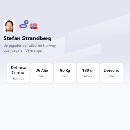
4
Stefan Strandberg
Un jugador de fútbol de Norway
que juega en Vålerenga
Defensa
36
80
189
Derecho
Año
Kg
cm
Central
Edad
Peso
Altura
Pie
Posición