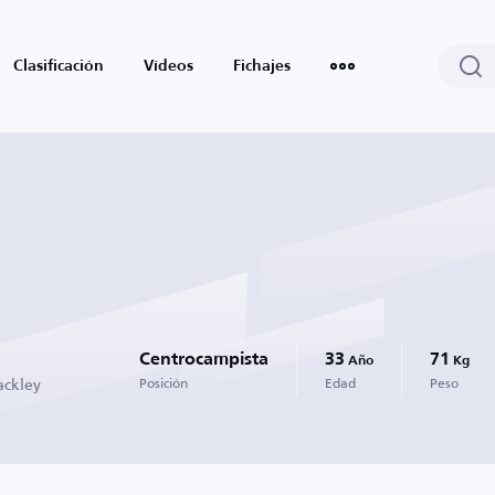
Clasificación
Vídeos
Fichajes
Centrocampista
33
71
Año
Kg
ackley
Posición
Edad
Peso