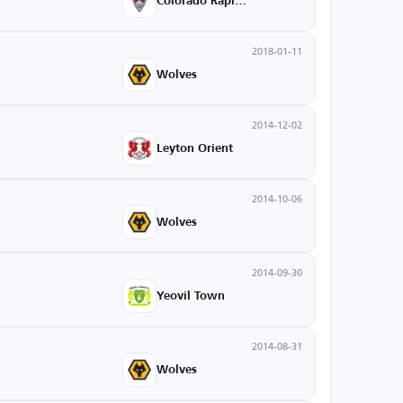
Colorado Rapids
2018-01-11
Wolves
2014-12-02
Leyton Orient
2014-10-06
Wolves
2014-09-30
Yeovil Town
2014-08-31
Wolves