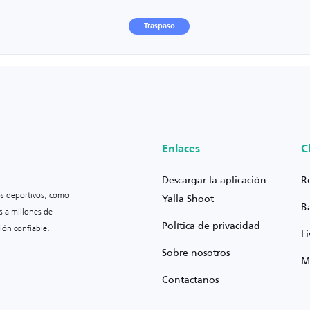
Traspaso
Enlaces
C
Descargar la aplicación
R
os deportivos, como
Yalla Shoot
B
s a millones de
Política de privacidad
ión confiable.
L
Sobre nosotros
M
Contáctanos