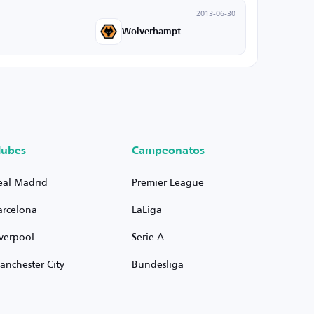
2013-06-30
Wolverhampton U21
lubes
Campeonatos
eal Madrid
Premier League
arcelona
LaLiga
iverpool
Serie A
anchester City
Bundesliga