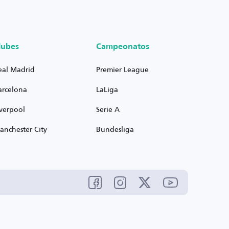
lubes
Campeonatos
eal Madrid
Premier League
arcelona
LaLiga
iverpool
Serie A
anchester City
Bundesliga