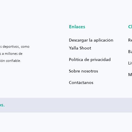
Enlaces
C
Descargar la aplicación
R
os deportivos, como
Yalla Shoot
B
s a millones de
Política de privacidad
ión confiable.
L
Sobre nosotros
M
Contáctanos
os.