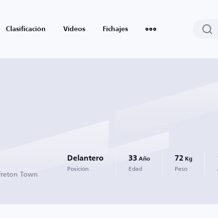
Clasificación
Vídeos
Fichajes
Delantero
33
72
Año
Kg
Posición
Edad
Peso
freton Town