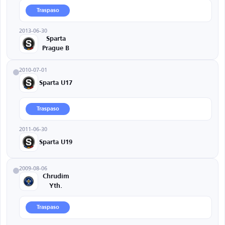
Traspaso
2013-06-30
Sparta
Prague B
2010-07-01
Sparta U17
Traspaso
2011-06-30
Sparta U19
2009-08-06
Chrudim
Yth.
Traspaso