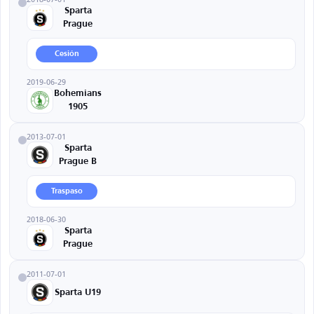
Sparta
Prague
Cesión
2019-06-29
Bohemians
1905
2013-07-01
Sparta
Prague B
Traspaso
2018-06-30
Sparta
Prague
2011-07-01
Sparta U19