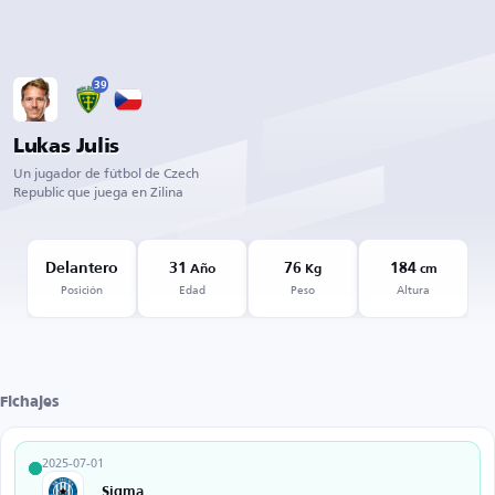
39
Lukas Julis
Un jugador de fútbol de Czech
Republic que juega en Zilina
Delantero
31
76
184
Año
Kg
cm
Posición
Edad
Peso
Altura
Fichajes
2025-07-01
Sigma