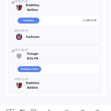
2019-01-01
Kashima
Antlers
3.0M EUR
Traspaso
2020-02-02
Toulouse
2011-02-01
Yonago
Kita HS
Traspaso libre
2018-12-31
Kashima
Antlers