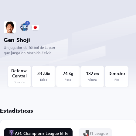
3
Gen Shoji
Un jugador de fútbol de Japan
que juega en Machida Zelvia
Defensa
33
74
182
Derecho
Año
Kg
cm
Central
Edad
Peso
Altura
Pie
Posición
Estadísticas
AFC Champions League Elite
J1 League