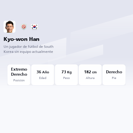
Kyo-won Han
Un jugador de fútbol de South
Korea sin equipo actualmente
Extremo
36
73
182
Derecho
Año
Kg
cm
Derecho
Edad
Peso
Altura
Pie
Posición