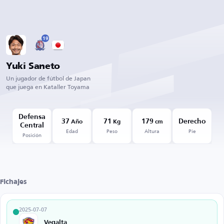
19
Yuki Saneto
Un jugador de fútbol de Japan
que juega en Kataller Toyama
Defensa
37
71
179
Derecho
Año
Kg
cm
Central
Edad
Peso
Altura
Pie
Posición
Fichajes
2025-07-07
Vegalta