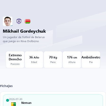
Mikhail Gordeychuk
Un jugador de fútbol de Belarus
que juega en Niva Dolbizno
Extremo
36
70
176
Ambidiestro
Año
Kg
cm
Derecho
Edad
Peso
Altura
Pie
Posición
Fichajes
2026-07-30
Neman