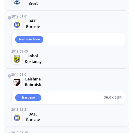
Brest
2019-01-01
BATE
Borisov
Traspaso libre
2019-08-05
Tobol
Kostanay
2014-01-01
Belshina
Bobruisk
36.0K EUR
Traspaso
2018-12-31
BATE
Borisov
2013-01-16