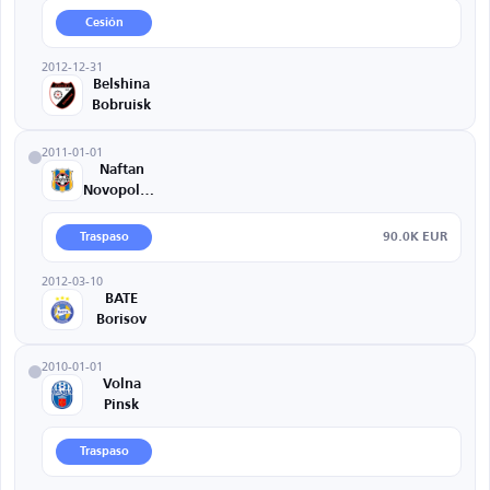
Cesión
2012-12-31
Belshina
Bobruisk
2011-01-01
Naftan
Novopolotsk
90.0K EUR
Traspaso
2012-03-10
BATE
Borisov
2010-01-01
Volna
Pinsk
Traspaso