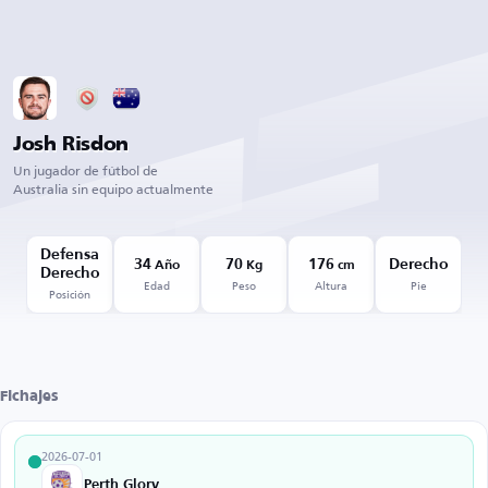
Josh Risdon
Un jugador de fútbol de
Australia sin equipo actualmente
Defensa
34
70
176
Derecho
Año
Kg
cm
Derecho
Edad
Peso
Altura
Pie
Posición
Fichajes
2026-07-01
Perth Glory