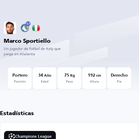
57
Marco Sportiello
Un jugador de fútbol de Italy que
juega en Atalanta
Portero
34
75
192
Derecho
Año
Kg
cm
Posición
Edad
Peso
Altura
Pie
Estadísticas
Champions League