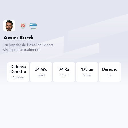
Amiri Kurdi
Un jugador de fútbol de Greece
sin equipo actualmente
Defensa
34
74
179
Derecho
Año
Kg
cm
Derecho
Edad
Peso
Altura
Pie
Posición