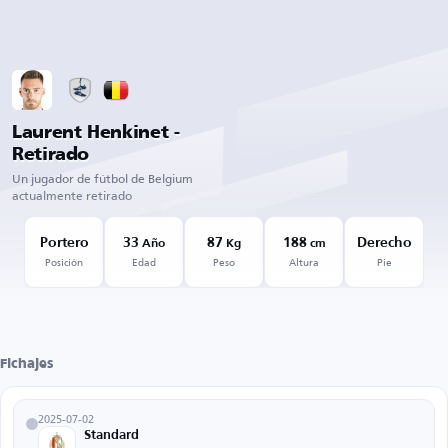
Laurent Henkinet -
Retirado
Un jugador de fútbol de Belgium
actualmente retirado
Portero
33
87
188
Derecho
Año
Kg
cm
Posición
Edad
Peso
Altura
Pie
Fichajes
2025-07-02
Standard