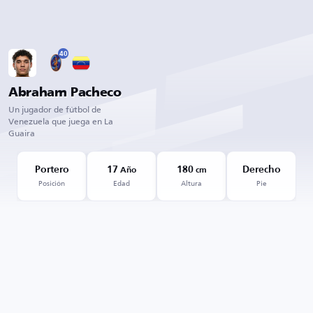
40
Abraham Pacheco
Un jugador de fútbol de
Venezuela que juega en La
Guaira
Portero
17
180
Derecho
Año
cm
Posición
Edad
Altura
Pie