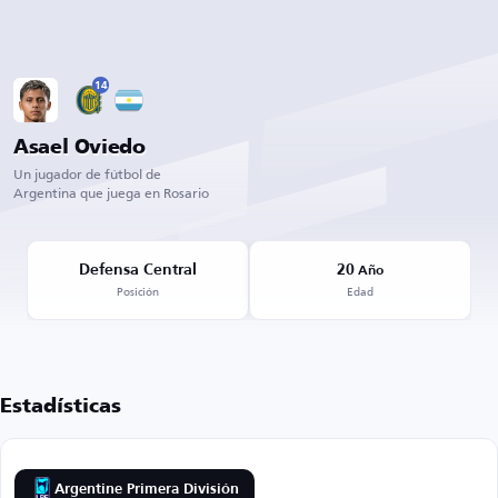
14
Asael Oviedo
Un jugador de fútbol de
Argentina que juega en Rosario
Defensa Central
20
Año
Posición
Edad
Estadísticas
Argentine Primera División