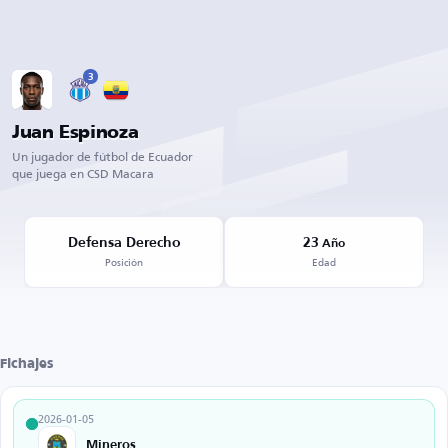
3
Juan Espinoza
Un jugador de fútbol de Ecuador
que juega en CSD Macara
Defensa Derecho
23
Año
Posición
Edad
Fichajes
2026-01-05
Mineros