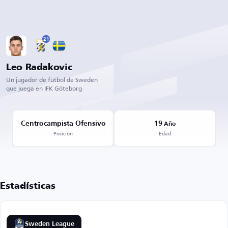
21
Leo Radakovic
Un jugador de fútbol de Sweden
que juega en IFK Göteborg
Centrocampista Ofensivo
19
Año
Posición
Edad
Estadísticas
Sweden League