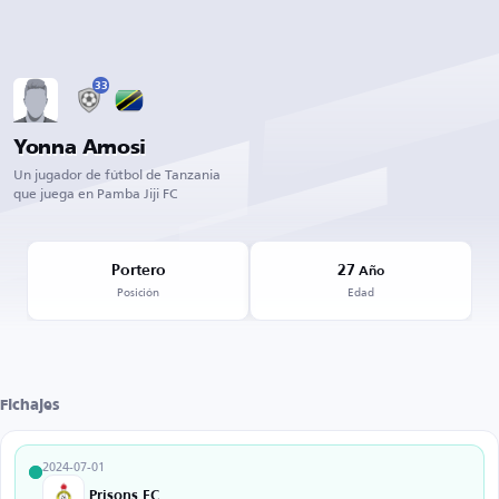
33
Yonna Amosi
Un jugador de fútbol de Tanzania
que juega en Pamba Jiji FC
Portero
27
Año
Posición
Edad
Fichajes
2024-07-01
Prisons FC