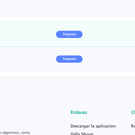
Traspaso
Traspaso
Enlaces
C
Descargar la aplicación
R
os deportivos, como
Yalla Shoot