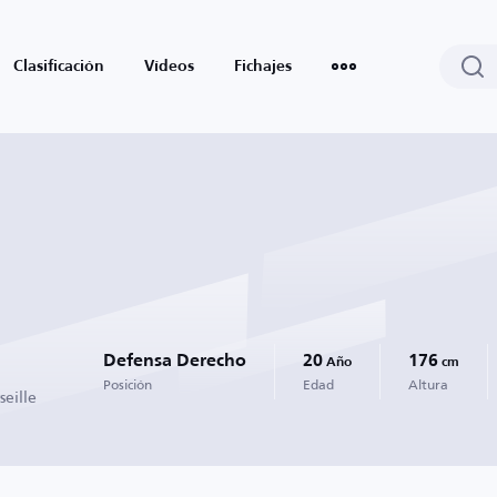
Clasificación
Vídeos
Fichajes
Defensa Derecho
20
176
Año
cm
Posición
Edad
Altura
eille