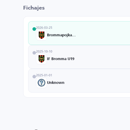
Fichajes
2026-03-25
Brommapojkarna
2025-10-10
IF Bromma U19
2025-01-01
Unknown