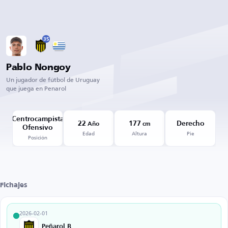
35
Pablo Nongoy
Un jugador de fútbol de Uruguay
que juega en Penarol
Centrocampista
22
177
Derecho
Año
cm
Ofensivo
Edad
Altura
Pie
Posición
Fichajes
2026-02-01
Peñarol B