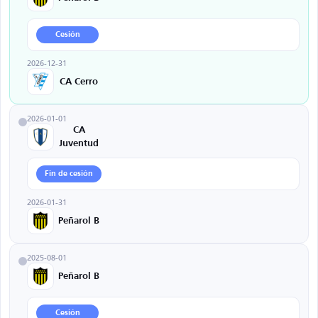
Cesión
2026-12-31
CA Cerro
2026-01-01
CA
Juventud
Fin de cesión
2026-01-31
Peñarol B
2025-08-01
Peñarol B
Cesión