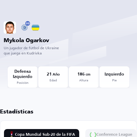
99
Mykola Ogarkov
Un jugador de fútbol de Ukraine
que juega en Kudrivka
Defensa
21
186
Izquierdo
Año
cm
Izquierdo
Edad
Altura
Pie
Posición
Estadísticas
Copa Mundial Sub-20 de la FIFA
Conference League