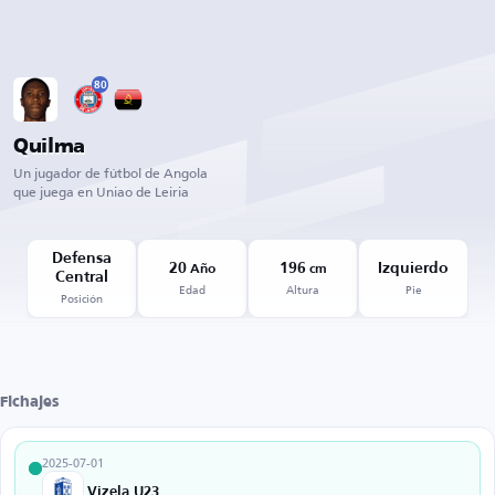
80
Quilma
Un jugador de fútbol de Angola
que juega en Uniao de Leiria
Defensa
20
196
Izquierdo
Año
cm
Central
Edad
Altura
Pie
Posición
Fichajes
2025-07-01
Vizela U23