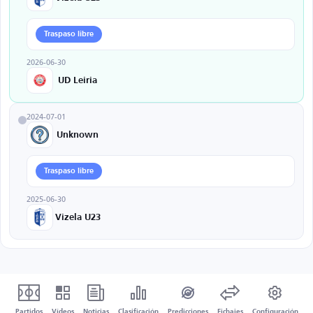
Traspaso libre
2026-06-30
UD Leiria
2024-07-01
Unknown
Traspaso libre
2025-06-30
Vizela U23
Partidos
Vídeos
Noticias
Clasificación
Predicciones
Fichajes
Configuración