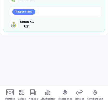
Traspaso libre
Union SG
U21
Partidos
Vídeos
Noticias
Clasificación
Predicciones
Fichajes
Configuración