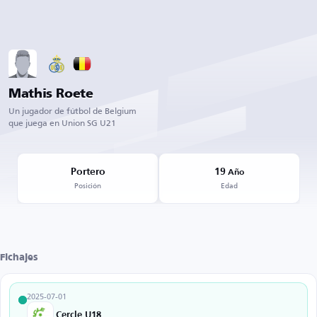
Mathis Roete
Un jugador de fútbol de Belgium
que juega en Union SG U21
Portero
19
Año
Posición
Edad
Fichajes
2025-07-01
Cercle U18