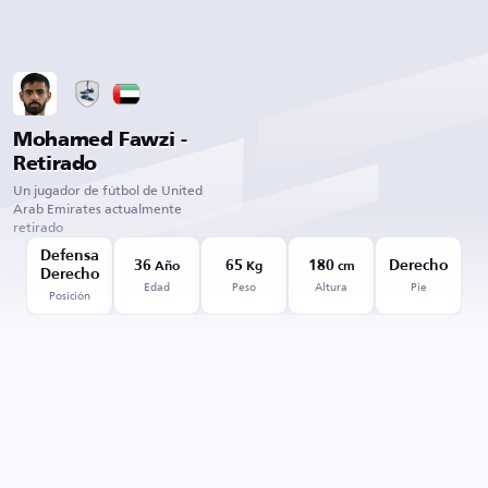
Mohamed Fawzi -
Retirado
Un jugador de fútbol de United
Arab Emirates actualmente
retirado
Defensa
36
65
180
Derecho
Año
Kg
cm
Derecho
Edad
Peso
Altura
Pie
Posición