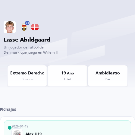
23
Lasse Abildgaard
Un jugador de fútbol de
Denmark que juega en Willem II
Extremo Derecho
19
Ambidiestro
Año
Posición
Edad
Pie
Fichajes
2026-01-19
Ajax U19