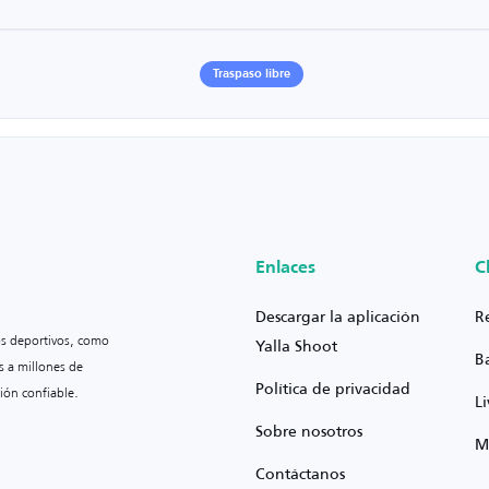
Traspaso libre
Enlaces
C
Descargar la aplicación
R
os deportivos, como
Yalla Shoot
B
s a millones de
Política de privacidad
ión confiable.
L
Sobre nosotros
M
Contáctanos