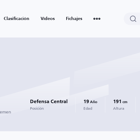
Clasificación
Vídeos
Fichajes
Defensa Central
19
191
Año
cm
Posición
Edad
Altura
remen