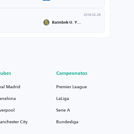
2018-02-28
Barmbek-U. Yth.
lubes
Campeonatos
eal Madrid
Premier League
arcelona
LaLiga
iverpool
Serie A
anchester City
Bundesliga